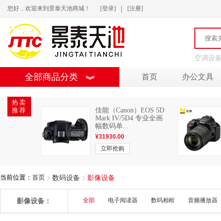
|
您好，欢迎来到景泰天池商城！
[登录]
[注册]
空调设
全部商品分类
首页
办公文具
热卖
推荐
佳能（Canon）EOS 5D
Mark IV/5D4 专业全画
幅数码单...
¥
31930.00
立即抢购
当前位置：
首页
数码设备
影像设备
影像设备：
全部
电子阅读器
数码相框
音频播放器