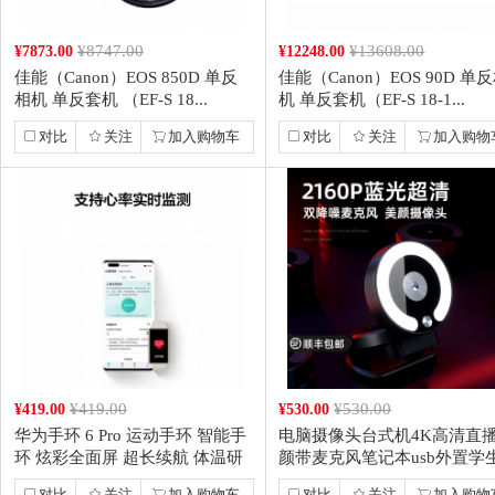
¥8747.00
¥13608.00
¥7873.00
¥12248.00
佳能（Canon）EOS 850D 单反
佳能（Canon）EOS 90D 单
相机 单反套机 （EF-S 18...
机 单反套机（EF-S 18-1...
对比
关注
加入购物车
对比
关注
加入购物
¥419.00
¥530.00
¥419.00
¥530.00
华为手环 6 Pro 运动手环 智能手
电脑摄像头台式机4K高清直
环 炫彩全面屏 超长续航 体温研
颜带麦克风笔记本usb外置学
究...
网课专用外接...
对比
关注
加入购物车
对比
关注
加入购物