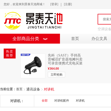
|
您好，欢迎来到景泰天池商城！
[登录]
[注册]
空调设
全部商品分类
首页
办公文具
热卖
推荐
先科（SAST）手持高
音喊话扩音器地摊叫卖
可录音便携式充电买菜
喇叭扬声器...
¥
364.00
立即抢购
当前位置：
首页
通讯设备
对讲机
对讲机：
全部
对讲机配件
对讲机