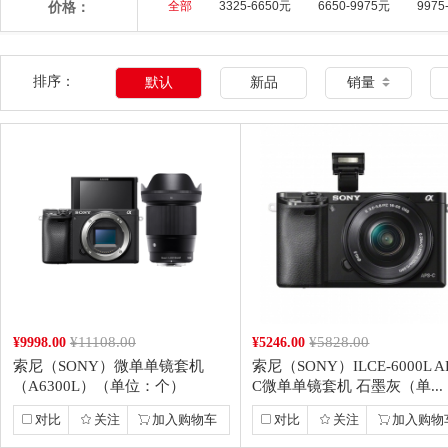
价格：
全部
3325-6650元
6650-9975元
9975
排序：
默认
新品
销量
¥11108.00
¥5828.00
¥9998.00
¥5246.00
索尼（SONY）微单单镜套机
索尼（SONY）ILCE-6000L AP
（A6300L）（单位：个）
C微单单镜套机 石墨灰（单...
对比
关注
加入购物车
对比
关注
加入购物