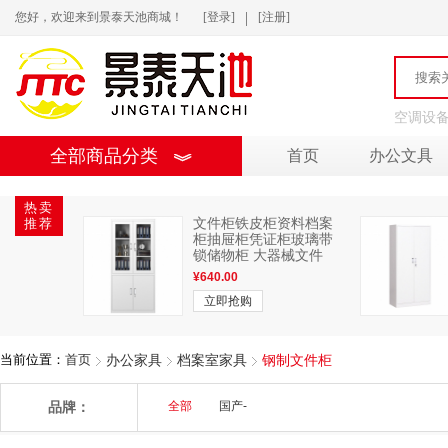
|
您好，欢迎来到景泰天池商城！
[登录]
[注册]
空调设
全部商品分类
首页
办公文具
热卖
推荐
文件柜铁皮柜资料档案
柜抽屉柜凭证柜玻璃带
锁储物柜 大器械文件
柜 经济型
¥
640.00
立即抢购
当前位置：
首页
办公家具
档案室家具
钢制文件柜
品牌：
全部
国产-