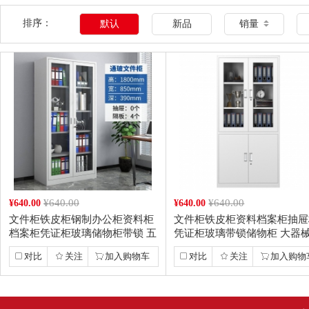
排序：
默认
新品
销量
¥640.00
¥640.00
¥640.00
¥640.00
文件柜铁皮柜钢制办公柜资料柜
文件柜铁皮柜资料档案柜抽屉
档案柜凭证柜玻璃储物柜带锁 五
凭证柜玻璃带锁储物柜 大器
层通玻文件柜...
件柜 经济型
对比
关注
加入购物车
对比
关注
加入购物